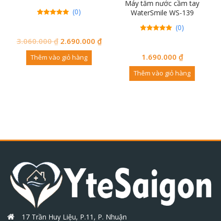
Máy tăm nước cầm tay
(0)
WaterSmile WS-139
0
0
(0)
trên 5
đánh
giá
0
0
3.060.000
₫
2.690.000
₫
trên 5
đánh
giá
1.690.000
₫
Thêm vào giỏ hàng
Thêm vào giỏ hàng
17 Trần Huy Liệu, P.11, P. Nhuận