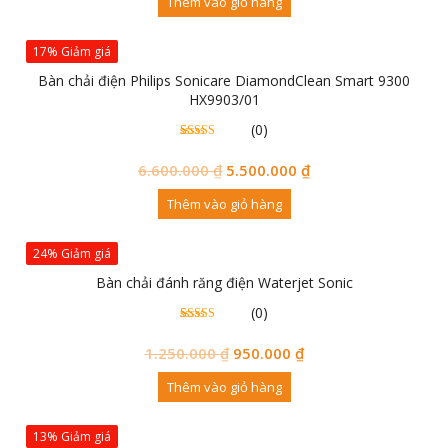
Thêm vào giỏ hàng
17% Giảm giá
Bàn chải điện Philips Sonicare DiamondClean Smart 9300
HX9903/01
(0)
0
0
trên 5
đánh
6.600.000
₫
5.500.000
₫
giá
Thêm vào giỏ hàng
24% Giảm giá
Bàn chải đánh răng điện Waterjet Sonic
(0)
0
0
trên 5
đánh
1.250.000
₫
950.000
₫
giá
Thêm vào giỏ hàng
13% Giảm giá