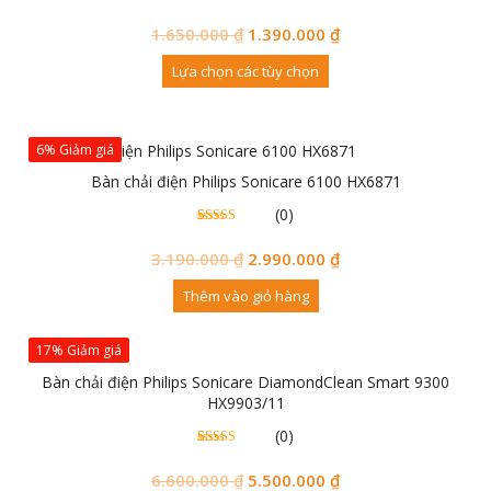
0
0
trên 5
đánh
1.650.000
₫
1.390.000
₫
giá
Lựa chọn các tùy chọn
6% Giảm giá
Bàn chải điện Philips Sonicare 6100 HX6871
(0)
0
0
trên 5
đánh
3.190.000
₫
2.990.000
₫
giá
Thêm vào giỏ hàng
17% Giảm giá
Bàn chải điện Philips Sonicare DiamondClean Smart 9300
HX9903/11
(0)
0
0
trên 5
đánh
6.600.000
₫
5.500.000
₫
giá