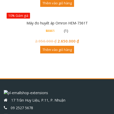
Thêm vào giỏ hàng
10% Giảm giá
Máy đo huyết áp Omron HEM-7361T
(1)
1
5.00
trên 5
đánh
2.950.000
₫
2.650.000
₫
giá
Thêm vào giỏ hàng
17 Trần Huy Liệu, P.11, P. Nhuận
09 2527 5678