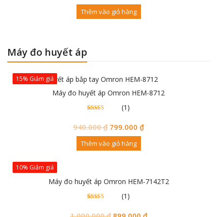
Thêm vào giỏ hàng
Máy đo huyết áp
15% Giảm giá
Máy đo huyết áp Omron HEM-8712
(1)
1
5.00
trên 5
đánh
940.000
₫
799.000
₫
giá
Thêm vào giỏ hàng
10% Giảm giá
Máy đo huyết áp Omron HEM-7142T2
(1)
1
5.00
trên 5
đánh
1.000.000
₫
899.000
₫
giá