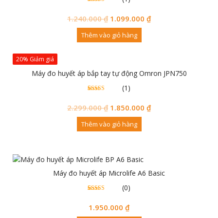
1
5.00
trên 5
đánh
1.240.000
₫
1.099.000
₫
giá
Thêm vào giỏ hàng
20% Giảm giá
Máy đo huyết áp bắp tay tự động Omron JPN750
(1)
1
5.00
trên 5
đánh
2.299.000
₫
1.850.000
₫
giá
Thêm vào giỏ hàng
Máy đo huyết áp Microlife A6 Basic
(0)
0
0
trên 5
đánh
1.950.000
₫
giá