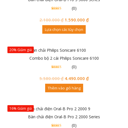
(0)
0
0
trên 5
đánh
2.100.000
₫
1.590.000
₫
giá
Lựa chọn các tùy chọn
20% Giảm giá
Combo bộ 2 cái Philips Sonicare 6100
(0)
0
0
trên 5
đánh
5.580.000
₫
4.490.000
₫
giá
Thêm vào giỏ hàng
16% Giảm giá
Bàn chải điện Oral-B Pro 2 2000 Series
(0)