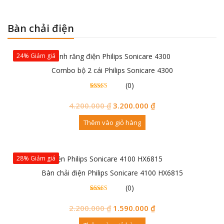
Bàn chải điện
24% Giảm giá
Combo bộ 2 cái Philips Sonicare 4300
(0)
0
0
trên 5
đánh
4.200.000
₫
3.200.000
₫
giá
Thêm vào giỏ hàng
28% Giảm giá
Bàn chải điện Philips Sonicare 4100 HX6815
(0)
0
0
trên 5
đánh
2.200.000
₫
1.590.000
₫
giá