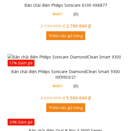
Bàn chải điện Philips Sonicare 6100 HX6877
(0)
0
0
trên 5
đánh
3.190.000
₫
2.790.000
₫
giá
Thêm vào giỏ hàng
17% Giảm giá
Bàn chải điện Philips Sonicare DiamondClean Smart 9300
HX9903/21
(0)
0
0
trên 5
đánh
6.600.000
₫
5.500.000
₫
giá
Thêm vào giỏ hàng
24% Giảm giá
Bàn chải điện Oral-B Pro 3 3000 Series