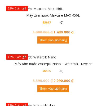
22% Giảm giá
Máy tăm nước Maxcare MAX-456L
(0)
0
0
trên 5
đánh
1.900.000
₫
1.480.000
₫
giá
Thêm vào giỏ hàng
12% Giảm giá
Máy tăm nước Waterpik Nano – Waterpik Traveler
(0)
0
0
trên 5
đánh
3.390.000
₫
2.990.000
₫
giá
Thêm vào giỏ hàng
13% Giảm giá