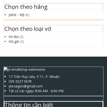
Chọn theo hãng
Jobst - Mỹ
(6)
Chọn theo loại vớ
Vớ đùi
(3)
Với gối
(3)
17 Trần Huy Liệu, P.11, P. Nhuận
09 2527 5678
ytesaigon@gmail.com
Tất cả các ngày/ 8:00 AM - 6:00 PM
Thông tin cần biết