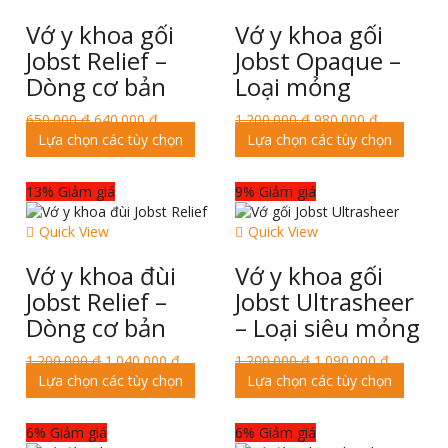
Vớ y khoa gối
Vớ y khoa gối
Jobst Relief –
Jobst Opaque –
Dòng cơ bản
Loại mỏng
650.000
₫
640.000
₫
1.200.000
₫
980.000
₫
Lựa chọn các tùy chọn
Lựa chọn các tùy chọn
13% Giảm giá
9% Giảm giá
Quick View
Quick View
Vớ y khoa đùi
Vớ y khoa gối
Jobst Relief –
Jobst Ultrasheer
Dòng cơ bản
– Loại siêu mỏng
1.200.000
₫
1.040.000
₫
1.200.000
₫
1.090.000
₫
Lựa chọn các tùy chọn
Lựa chọn các tùy chọn
6% Giảm giá
6% Giảm giá