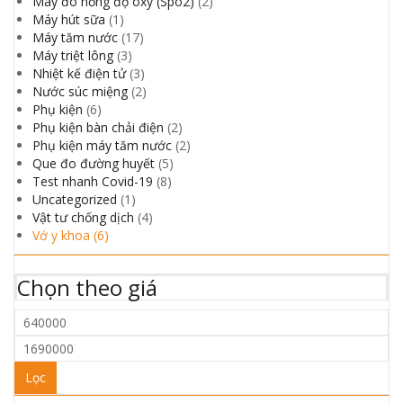
Máy đo nồng độ oxy (Spo2)
(2)
Máy hút sữa
(1)
Máy tăm nước
(17)
Máy triệt lông
(3)
Nhiệt kế điện tử
(3)
Nước súc miệng
(2)
Phụ kiện
(6)
Phụ kiện bàn chải điện
(2)
Phụ kiện máy tăm nước
(2)
Que đo đường huyết
(5)
Test nhanh Covid-19
(8)
Uncategorized
(1)
Vật tư chống dịch
(4)
Vớ y khoa
(6)
Chọn theo giá
Giá
thấp
Giá
nhất
cao
Lọc
nhất