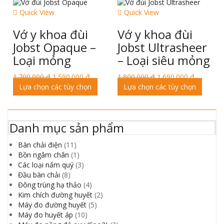
Quick View
Quick View
Vớ y khoa đùi
Vớ y khoa đùi
Jobst Opaque –
Jobst Ultrasheer
Loại mỏng
– Loại siêu mỏng
1.700.000
₫
1.590.000
₫
1.800.000
₫
1.690.000
₫
Lựa chọn các tùy chọn
Lựa chọn các tùy chọn
Danh mục sản phẩm
Bàn chải điện
(11)
Bồn ngâm chân
(1)
Các loại nấm quý
(3)
Đầu bàn chải
(8)
Đông trùng hạ thảo
(4)
Kim chích đường huyết
(2)
Máy đo đường huyết
(5)
Máy đo huyết áp
(10)