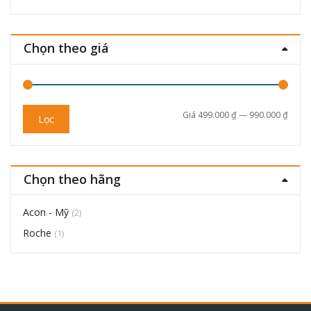
Chọn theo giá
Giá
Giá
Giá
499.000 ₫
—
990.000 ₫
Lọc
thấp
cao
nhất
nhất
Chọn theo hãng
Acon - Mỹ
(2)
Roche
(1)