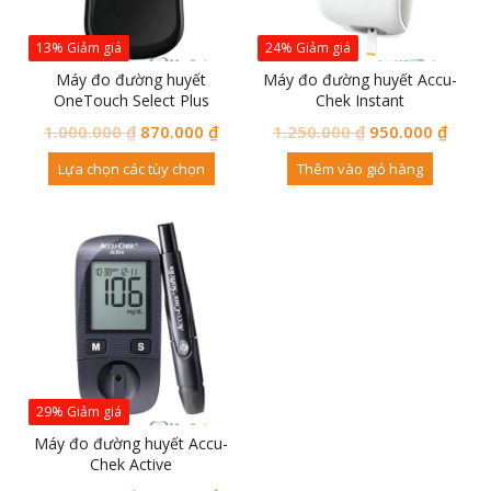
13% Giảm giá
24% Giảm giá
Máy đo đường huyết
Máy đo đường huyết Accu-
OneTouch Select Plus
Chek Instant
Simple
1.000.000
₫
870.000
₫
1.250.000
₫
950.000
₫
Lựa chọn các tùy chọn
Thêm vào giỏ hàng
29% Giảm giá
Máy đo đường huyết Accu-
Chek Active