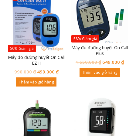
58% Giảm giá
Máy đo đường huyết On Call
50% Giảm giá
Plus
Máy đo đường huyết On Call
1.550.000
₫
649.000
₫
EZ II
990.000
₫
499.000
₫
Thêm vào giỏ hàng
Thêm vào giỏ hàng