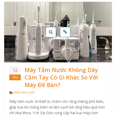
Máy Tăm Nước Không Dây
12
Cầm Tay Có Gì Khác So Với
Th2
Máy Để Bàn?
Categories
Máy tăm nước
Máy tăm nước là thiết bị chăm sóc răng miệng phổ biến,
giúp loại bỏ mảng bám và làm sạch kẽ răng hiệu quả hơn
chỉ nha khoa. Y tế Sài Gòn cung cấp hai loại máy tăm