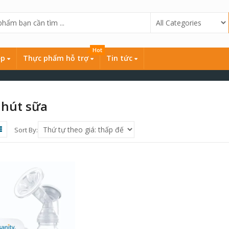
Hot
ẹp
Thực phẩm hỗ trợ
Tin tức
hút sữa
Sort By: