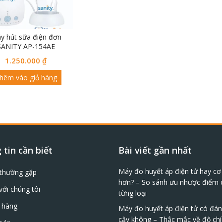
y hút sữa điện đơn
SANITY AP-154AE
1.250.000
₫
hêm vào giỏ hàng
tin cần biết
Bài viết gần nhất
Máy đo huyết áp điện tử hay cơ 
 thường gặp
hơn? – So sánh ưu nhược điểm 
với chúng tôi
từng loại
 hàng
Máy đo huyết áp điện tử có đán
cậy không – Thắc mắc về độ chí