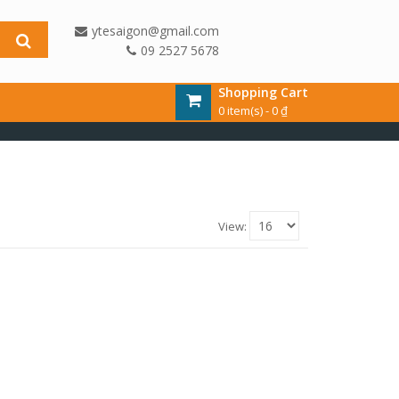
ytesaigon@gmail.com
09 2527 5678
Shopping Cart
0 item(s) -
0
₫
View: