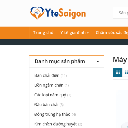
Trang chủ
Y tế gia đình
Chăm sóc sắc đ
Máy 
Danh mục sản phẩm
Bàn chải điện
(11)
Bồn ngâm chân
(1)
Các loại nấm quý
(3)
Đầu bàn chải
(8)
Đông trùng hạ thảo
(4)
Kim chích đường huyết
(2)