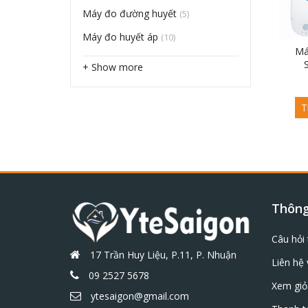
Máy đo đường huyết
(5)
Máy đo huyết áp
(10)
Má
+ Show more
T
Thông 
Câu hỏi
17 Trần Huy Liệu, P.11, P. Nhuận
Liên hệ 
09 2527 5678
Xem giỏ
ytesaigon@gmail.com