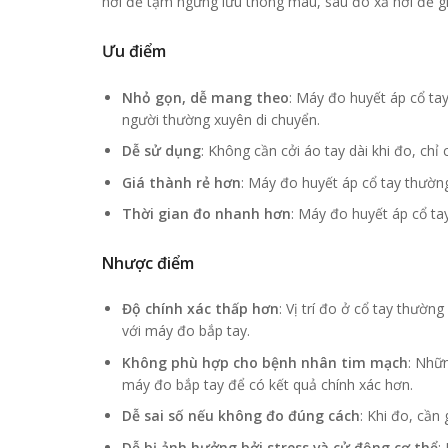
hơi để tạm ngưng lưu thông máu, sau đó xả hơi để gh
Ưu điểm
Nhỏ gọn, dễ mang theo
: Máy đo huyết áp cổ tay
người thường xuyên di chuyển.
Dễ sử dụng
: Không cần cởi áo tay dài khi đo, chỉ
Giá thành rẻ hơn
: Máy đo huyết áp cổ tay thườn
Thời gian đo nhanh hơn
: Máy đo huyết áp cổ ta
Nhược điểm
Độ chính xác thấp hơn
: Vị trí đo ở cổ tay thườ
với máy đo bắp tay.
Không phù hợp cho bệnh nhân tim mạch
: Nhữ
máy đo bắp tay để có kết quả chính xác hơn.
Dễ sai số nếu không đo đúng cách
: Khi đo, cần
Dễ bị ảnh hưởng bởi stress và cử động cơ thể
: