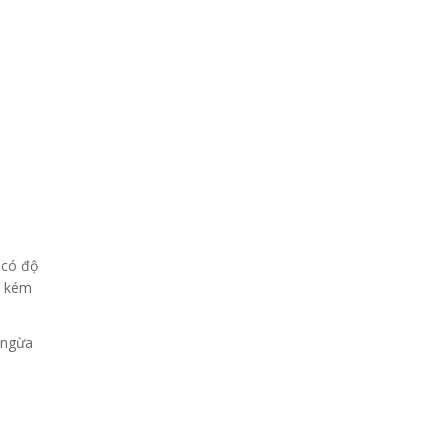
 có độ
ể kém
 ngừa