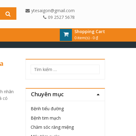
ytesaigon@gmail.com
09 2527 5678
Shopping Cart
0 item(s) -
0
₫
ủa
Tìm
kiếm
cho:
nh nhân
Chuyên mục
à có
Bệnh tiểu đường
Bệnh tim mạch
Chăm sóc răng miệng