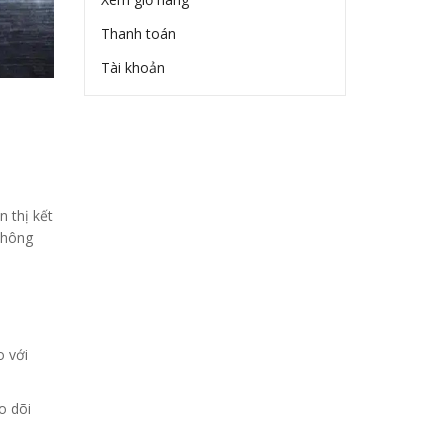
Thanh toán
Tài khoản
 thị kết
thông
o với
o dõi