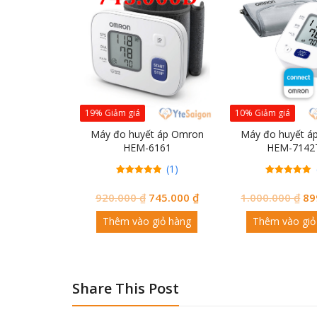
19% Giảm giá
10% Giảm giá
Máy đo huyết áp Omron
Máy đo huyết á
HEM-6161
HEM-7142
(1)
1
5.00
1
5.00
trên 5
đánh
trên 5
đánh
920.000
₫
745.000
₫
1.000.000
₫
89
giá
giá
Thêm vào giỏ hàng
Thêm vào giỏ
Share This Post