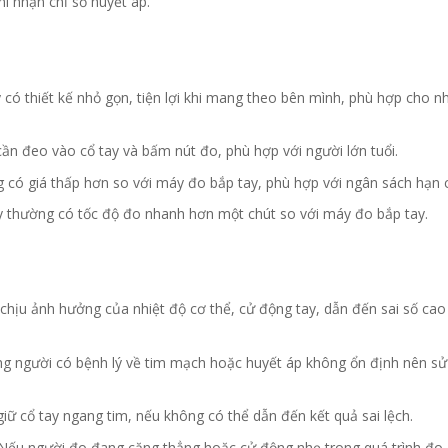
i nhận chỉ số huyết áp.
 có thiết kế nhỏ gọn, tiện lợi khi mang theo bên mình, phù hợp cho 
 cần đeo vào cổ tay và bấm nút đo, phù hợp với người lớn tuổi.
g có giá thấp hơn so với máy đo bắp tay, phù hợp với ngân sách hạn 
y thường có tốc độ đo nhanh hơn một chút so với máy đo bắp tay.
ng chịu ảnh hưởng của nhiệt độ cơ thể, cử động tay, dẫn đến sai số ca
ng người có bệnh lý về tim mạch hoặc huyết áp không ổn định nên s
 giữ cổ tay ngang tim, nếu không có thể dẫn đến kết quả sai lệch.
 Nếu người đo đang căng thẳng hoặc cử động nhẹ trong quá trình đo,