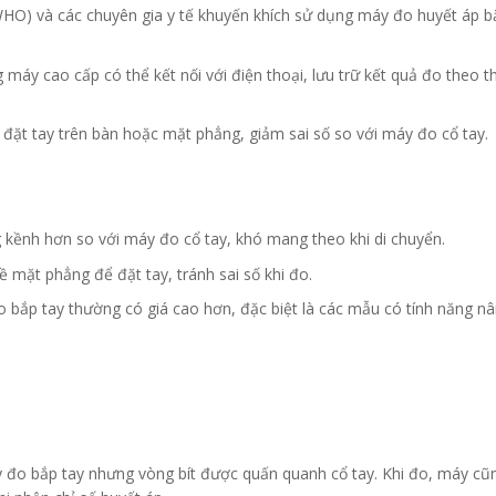
(WHO) và các chuyên gia y tế khuyến khích sử dụng máy đo huyết áp bắ
 máy cao cấp có thể kết nối với điện thoại, lưu trữ kết quả đo theo th
 đặt tay trên bàn hoặc mặt phẳng, giảm sai số so với máy đo cổ tay.
 kềnh hơn so với máy đo cổ tay, khó mang theo khi di chuyển.
ề mặt phẳng để đặt tay, tránh sai số khi đo.
o bắp tay thường có giá cao hơn, đặc biệt là các mẫu có tính năng nâ
y đo bắp tay nhưng vòng bít được quấn quanh cổ tay. Khi đo, máy c