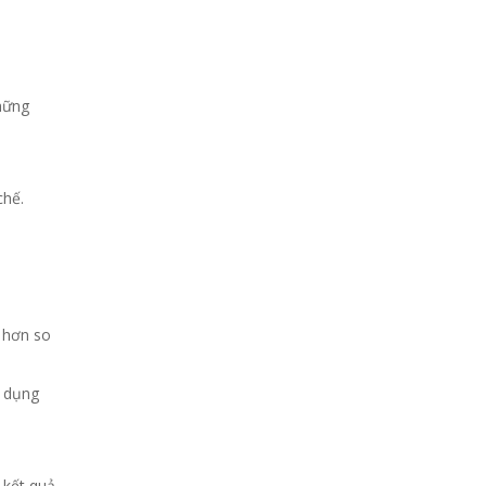
những
chế.
o hơn so
ử dụng
 kết quả