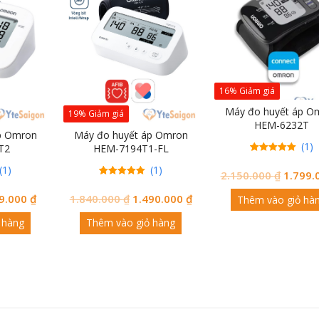
16% Giảm giá
Máy đo huyết áp O
19% Giảm giá
HEM-6232T
p Omron
Máy đo huyết áp Omron
(1)
T2
HEM-7194T1-FL
1
5.00
(1)
(1)
trên 5
đánh
2.150.000
₫
1.799.
giá
1
5.00
trên 5
đánh
9.000
₫
1.840.000
₫
1.490.000
₫
Thêm vào giỏ hà
giá
 hàng
Thêm vào giỏ hàng