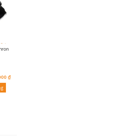
mron
000
₫
ng