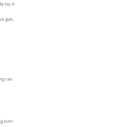
p tay vì
ời gian,
ng cao.
ũng bơm