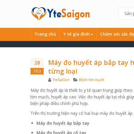
Trang chủ
Y tế gia đình
Chăm sóc sắc đ
Máy đo huyết áp bắp tay h
28
từng loại
Th3
Author
Categories
YteSaiGon
Bệnh tim mạch
Máy đo huyết áp là thiết bị y tế quan trọng giúp theo
tim mạch, huyết áp cao. Việc đo huyết áp tại nhà gi
biện pháp điều chỉnh phù hợp.
Trên thị trường hiện nay có hai loại máy đo huyết áp 
Máy đo huyết áp bắp tay
Máy đo huyết áp cổ tay